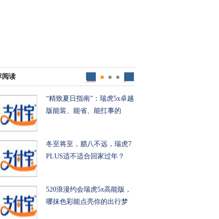
荐阅读
“精致夏日指南”：瑞虎5x卓越
版能装、能省、能扛事的
冬至将至，腊八不远，瑞虎7
PLUS适不适合回家过年？
520浪漫约会瑞虎5x高能版，
哪抹色彩能点亮你的出行梦