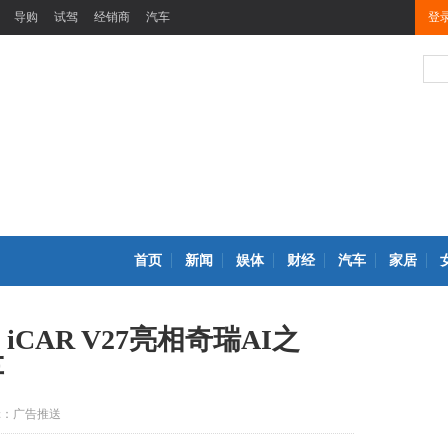
导购
试驾
经销商
汽车
登
首页
新闻
娱体
财经
汽车
家居
CAR V27亮相奇瑞AI之
车
辑：广告推送