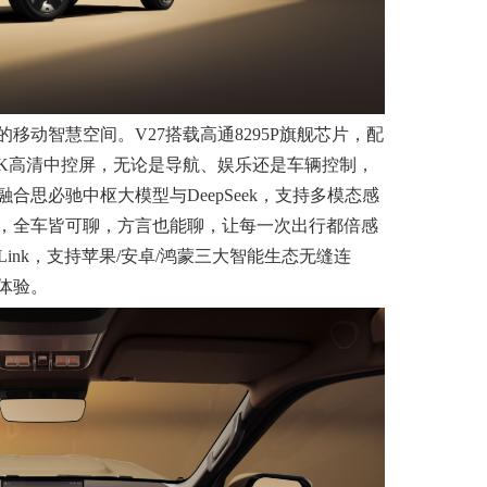
移动智慧空间。V27搭载高通8295P旗舰芯片，配
2.5K高清中控屏，无论是导航、娱乐还是车辆控制，
合思必驰中枢大模型与DeepSeek，支持多模态感
，全车皆可聊，方言也能聊，让每一次出行都倍感
CarLink，支持苹果/安卓/鸿蒙三大智能生态无缝连
体验。