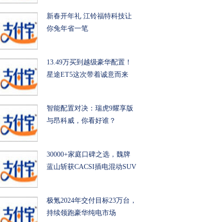
新春开年礼 江铃福特科技让
你兔年省一笔
13.49万买到越级豪华配置！
星途ET5这次带着诚意而来
智能配置对决：瑞虎9耀享版
与昂科威，你看好谁？
30000+家庭口碑之选，魏牌
蓝山斩获CACSI插电混动SUV
用
极氪2024年交付目标23万台，
持续领跑豪华纯电市场