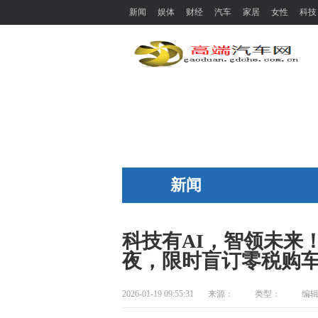
新闻
娱体
财经
汽车
家居
女性
科技
新闻
科技有AI，智领未来！i
夜，限时盲订零税购
2026-01-19 09:55:31
来源：
类型：
编