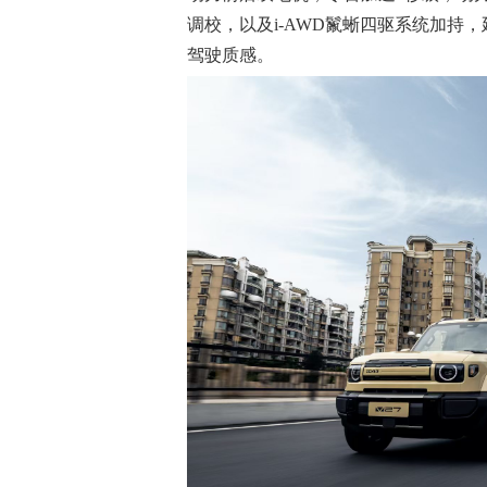
调校，以及i-AWD鬣蜥四驱系统加持，
驾驶质感。