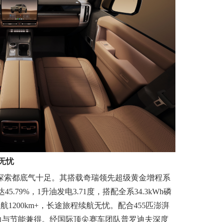
无忧
次探索都底气十足。其搭载奇瑞领先超级黄金增程系
.79%，1升油发电3.71度，搭配全系34.3kWh磷
航1200km+，长途旅程续航无忧。配合455匹澎湃
力与节能兼得。经国际顶尖赛车团队普罗迪夫深度