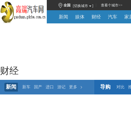
|
全国
查看
个城市
>>
[切换城市
]
新闻
娱体
财经
汽车
家
财经
新闻
导购
新车
国产
进口
游记
更多
对比