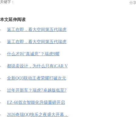
关键字：
分
本文延伸阅读
返工在即，看大空间第五代瑞虎
返工在即，看大空间第五代瑞虎
什么才叫“真诚意”？瑞虎9耀
都说卖设计，为什么只有iCAR V
全新QQ3联动王者荣耀打破次元
过年开新车？瑞虎7卓越版低至7
EZ-60首次智能化升级重磅开启
2026奇瑞QQ快乐之夜盛大开幕，