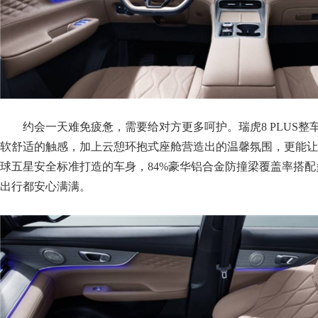
约会一天难免疲惫，需要给对方更多呵护。瑞虎8 PLUS整车
软舒适的触感，加上云憩环抱式座舱营造出的温馨氛围，更能让
球五星安全标准打造的车身，84%豪华铝合金防撞梁覆盖率搭
出行都安心满满。