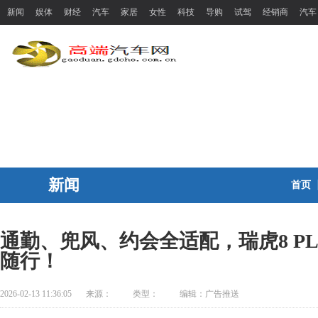
新闻
娱体
财经
汽车
家居
女性
科技
导购
试驾
经销商
汽车
新闻
首页
通勤、兜风、约会全适配，瑞虎8 P
随行！
2026-02-13 11:36:05
来源：
类型：
编辑：广告推送