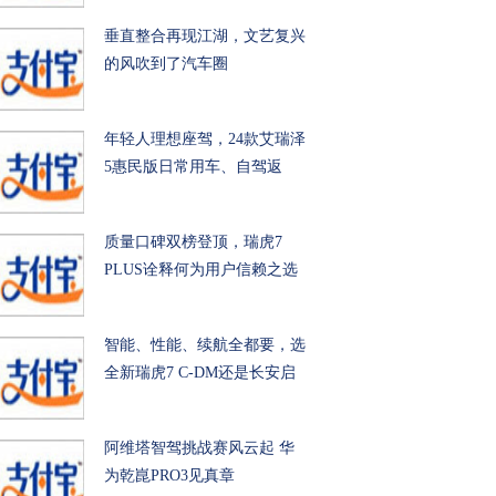
垂直整合再现江湖，文艺复兴
的风吹到了汽车圈
年轻人理想座驾，24款艾瑞泽
5惠民版日常用车、自驾返
质量口碑双榜登顶，瑞虎7
PLUS诠释何为用户信赖之选
智能、性能、续航全都要，选
全新瑞虎7 C-DM还是长安启
阿维塔智驾挑战赛风云起 华
为乾崑PRO3见真章