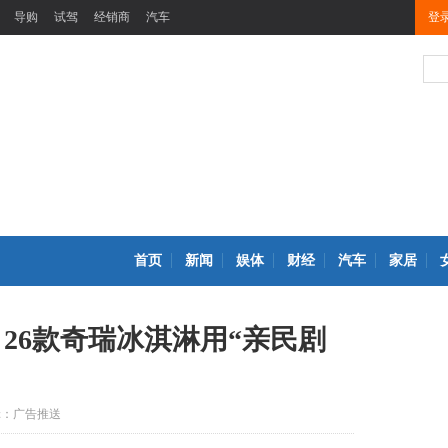
导购
试驾
经销商
汽车
登
首页
新闻
娱体
财经
汽车
家居
26款奇瑞冰淇淋用“亲民剧
辑：广告推送