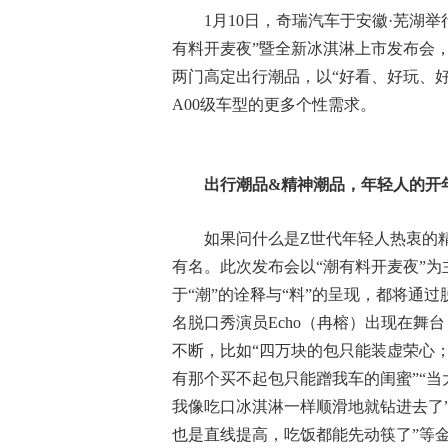
1月10日，奇瑞汽车于安徽·芜湖
有料开麦夜”暨全新冰淇淋上市发布会
两门高定出行潮品，以“好看、好玩、
A00级车型的更多个性需求。
出行潮品&精神潮品，年轻人的开
如果问什么是Z世代年轻人热衷的
有名。此次发布会以“潮有料开麦夜”
于“潮”的诠释与“料”的呈现，都将通
名脱口秀演员Echo（冉榕）出现在舞
不断，比如“四万块的包只能装虚荣心
有那个买不起包只能蹭我车的闺蜜”“
我像吃口冰淇淋一样顺滑地就钻进去了”
也是直线提高，吃饭都能先动筷了”等