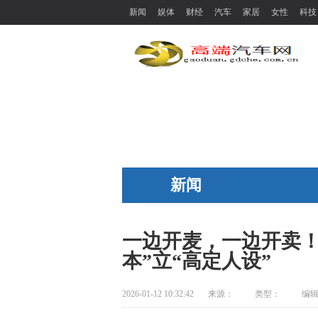
新闻
娱体
财经
汽车
家居
女性
科技
新闻
一边开麦，一边开卖！
本”立“高定人设”
2026-01-12 10:32:42
来源：
类型：
编