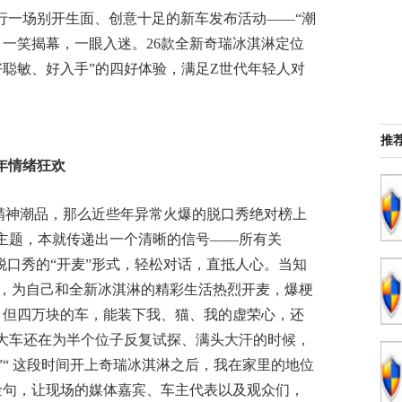
举行一场别开生面、创意十足的新车发布活动——“潮
，一笑揭幕，一眼入迷。26款全新奇瑞冰淇淋定位
好聪敏、好入手”的四好体验，满足Z世代年轻人对
推
年情绪狂欢
精神潮品，那么近些年异常火爆的脱口秀绝对榜上
为主题，本就传递出一个清晰的信号——所有关
过脱口秀的“开麦”形式，轻松对话，直抵人心。当知
台，为自己和全新冰淇淋的精彩生活热烈开麦，爆梗
；但四万块的车，能装下我、猫、我的虚荣心，还
当大车还在为半个位子反复试探、满头大汗的时候，
“ 这段时间开上奇瑞冰淇淋之后，我在家里的地位
金句，让现场的媒体嘉宾、车主代表以及观众们，