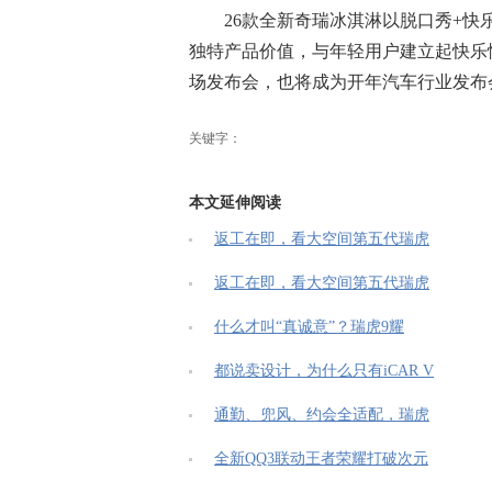
26款全新奇瑞冰淇淋以脱口秀+
独特产品价值，与年轻用户建立起快乐
场发布会，也将成为开年汽车行业发布
关键字：
本文延伸阅读
返工在即，看大空间第五代瑞虎
返工在即，看大空间第五代瑞虎
什么才叫“真诚意”？瑞虎9耀
都说卖设计，为什么只有iCAR V
通勤、兜风、约会全适配，瑞虎
全新QQ3联动王者荣耀打破次元