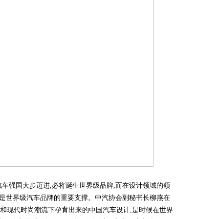
车强国大步迈进,必将诞生世界级品牌,而在设计领域的领
,是世界级汽车品牌的重要支撑。中汽协会副秘书长柳燕在
念和现代时尚潮流下孕育出来的中国汽车设计,是时候在世界