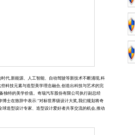
时代,新能源、人工智能、自动驾驶等新技术不断涌现,科
些科技元素与造型美学理念融合,创造出科技与艺术的完
具备独特的美学价值。奇瑞汽车股份有限公司执行副总经
华博士在致辞中表示:“对标世界级设计大奖,我们规划将奇
全球造型设计专家、造型设计爱好者共享交流的机会,推动