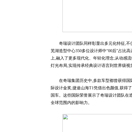
奇瑞设计团队同样彰显出多元化特征,不
芜湖造型中心350多位设计师中“00后”占
上,融入了更多现代化、年轻化理念;从动感
灯光布局,实现传承经典设计语言到世界级视
在奇瑞集团历史中,多款车型都曾获得国际
际设计金奖;捷途山海T1凭借出色颜值,获得
国车。这些国际荣誉展示了奇瑞设计团队在造
全球范围内的影响力。