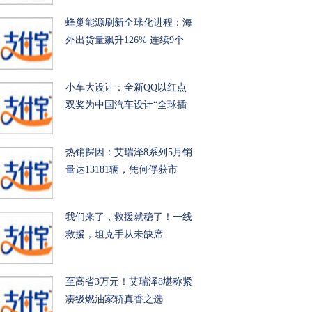
蜂巢能源刷新全球化进程：海
外出货量飙升126% 连续9个
小车大设计：全新QQ以红点
双奖为中国汽车设计“全球插
热销探因：艾瑞泽8系列5月销
量达13181辆，凭何俘获市
我们来了，救援就稳了！一线
救援，坦克手从未缺席
至高省3万元！艾瑞泽8堪称紧
凑级燃油家轿真香之选