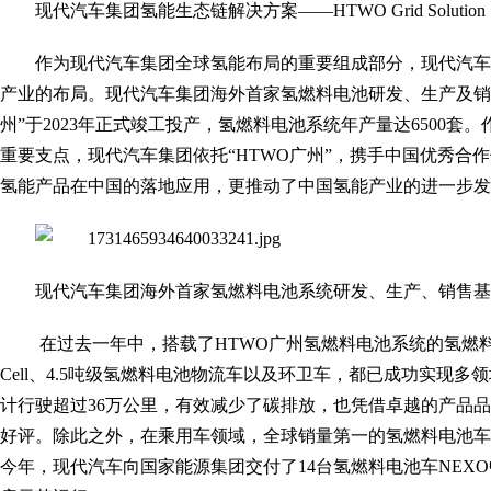
现代汽车集团氢能生态链解决方案——HTWO Grid Solution
作为现代汽车集团全球氢能布局的重要组成部分，现代汽车自
产业的布局。现代汽车集团海外首家氢燃料电池研发、生产及销售
州”于2023年正式竣工投产，氢燃料电池系统年产量达6500套
重要支点，现代汽车集团依托“HTWO广州”，携手中国优秀合
氢能产品在中国的落地应用，更推动了中国氢能产业的进一步发
现代汽车集团海外首家氢燃料电池系统研发、生产、销售基
在过去一年中，搭载了HTWO广州氢燃料电池系统的氢燃料电池轻
Cell、4.5吨级氢燃料电池物流车以及环卫车，都已成功实现
计行驶超过36万公里，有效减少了碳排放，也凭借卓越的产品
好评。除此之外，在乘用车领域，全球销量第一的氢燃料电池车
今年，现代汽车向国家能源集团交付了14台氢燃料电池车NEX