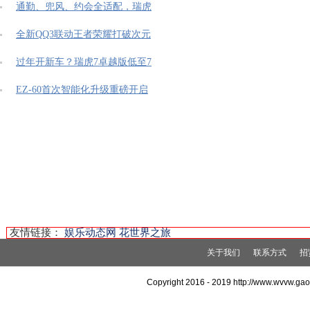
通勤、兜风、约会全适配，瑞虎
全新QQ3联动王者荣耀打破次元
过年开新车？瑞虎7卓越版低至7
EZ-60首次智能化升级重磅开启
友情链接：
娱乐动态网
花世界之旅
关于我们
联系方式
招
Copyright 2016 - 2019 http://www.wvvw