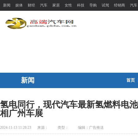
新闻
娱体
财经
汽车
家居
女性
科技
导购
试驾
经销商
汽车
新闻
首页
氢电同行，现代汽车最新氢燃料电池
相广州车展
2024-11-13 11:28:23
来源：
类型：
编辑：广告推送